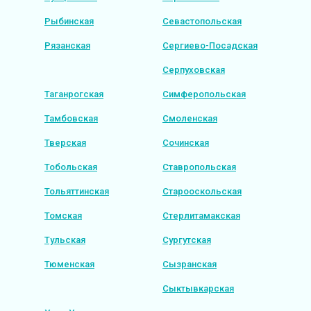
Рыбинская
Севастопольская
Рязанская
Сергиево-Посадская
Серпуховская
Таганрогская
Симферопольская
Тамбовская
Смоленская
Тверская
Сочинская
Тобольская
Ставропольская
Тольяттинская
Старооскольская
Томская
Стерлитамакская
Тульская
Сургутская
Тюменская
Сызранская
Сыктывкарская