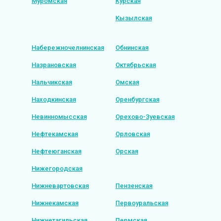
Муромская
Курская
Кызылская
Набережночелнинская
Обнинская
Назрановская
Октябрьская
Нальчикская
Омская
Находкинская
Оренбургская
Невинномысская
Орехово-Зуевская
Нефтекамская
Орловская
Нефтеюганская
Орская
Нижегородская
Нижневартовская
Пензенская
Нижнекамская
Первоуральская
Нижнетагильская
Пермская