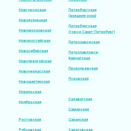
Новгородская
Петербургская
(внешняя зона)
Новокузнецкая
Петербургская
Новомосковская
(город Санкт-Петербург)
Новороссийская
Петрозаводская
Новосибирская
Петропавловск-
Камчатская
Новоуренгойская
Прокопьевская
Новочеркасская
Псковская
Новошахтинская
Норильская
Салаватская
Ноябрьская
Самарская
Ростовская
Саранская
Рубцовская
Саратовская