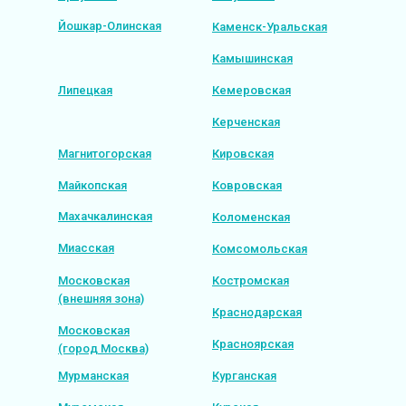
Йошкар-Олинская
Каменск-Уральская
Камышинская
Липецкая
Кемеровская
Керченская
Магнитогорская
Кировская
Майкопская
Ковровская
Махачкалинская
Коломенская
Миасская
Комсомольская
Московская
Костромская
(внешняя зона)
Краснодарская
Московская
Красноярская
(город Москва)
Мурманская
Курганская