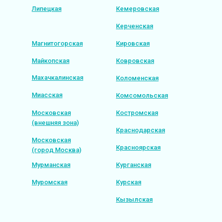
Липецкая
Кемеровская
Керченская
Магнитогорская
Кировская
Майкопская
Ковровская
Махачкалинская
Коломенская
Миасская
Комсомольская
Московская
Костромская
(внешняя зона)
Краснодарская
Московская
Красноярская
(город Москва)
Мурманская
Курганская
Муромская
Курская
Кызылская