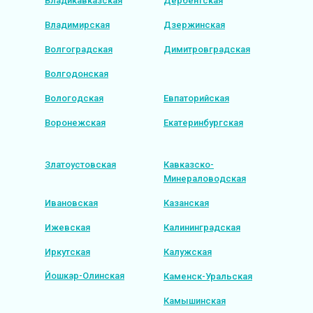
Владикавказская
Дербентская
Владимирская
Дзержинская
Волгоградская
Димитровградская
Волгодонская
Вологодская
Евпаторийская
Воронежская
Екатеринбургская
Златоустовская
Кавказско-
Минераловодская
Ивановская
Казанская
Ижевская
Калининградская
Иркутская
Калужская
Йошкар-Олинская
Каменск-Уральская
Камышинская