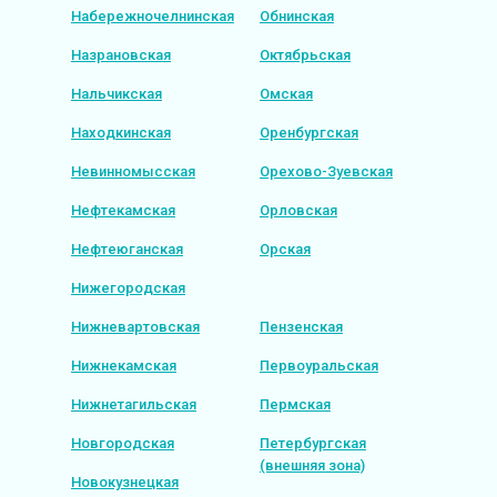
Набережночелнинская
Обнинская
Назрановская
Октябрьская
Нальчикская
Омская
Находкинская
Оренбургская
Невинномысская
Орехово-Зуевская
Нефтекамская
Орловская
Нефтеюганская
Орская
Нижегородская
Нижневартовская
Пензенская
Нижнекамская
Первоуральская
Нижнетагильская
Пермская
Новгородская
Петербургская
(внешняя зона)
Новокузнецкая