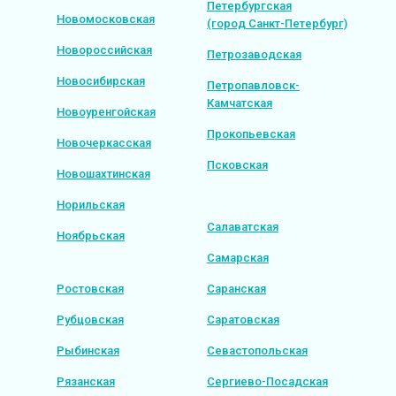
Петербургская
Новомосковская
(город Санкт-Петербург)
Новороссийская
Петрозаводская
Новосибирская
Петропавловск-
Камчатская
Новоуренгойская
Прокопьевская
Новочеркасская
Псковская
Новошахтинская
Норильская
Салаватская
Ноябрьская
Самарская
Ростовская
Саранская
Рубцовская
Саратовская
Рыбинская
Севастопольская
Рязанская
Сергиево-Посадская