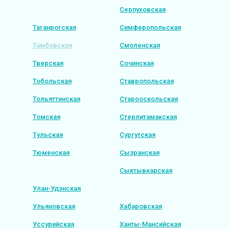
Серпуховская
Таганрогская
Симферопольская
Тамбовская
Смоленская
Тверская
Сочинская
Тобольская
Ставропольская
Тольяттинская
Старооскольская
Томская
Стерлитамакская
Тульская
Сургутская
Тюменская
Сызранская
Сыктывкарская
Улан-Удэнская
Ульяновская
Хабаровская
Уссурийская
Ханты-Мансийская