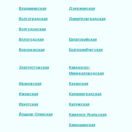
Владимирская
Дзержинская
Волгоградская
Димитровградская
Волгодонская
Вологодская
Евпаторийская
Воронежская
Екатеринбургская
Златоустовская
Кавказско-
Минераловодская
Ивановская
Казанская
Ижевская
Калининградская
Иркутская
Калужская
Йошкар-Олинская
Каменск-Уральская
Камышинская