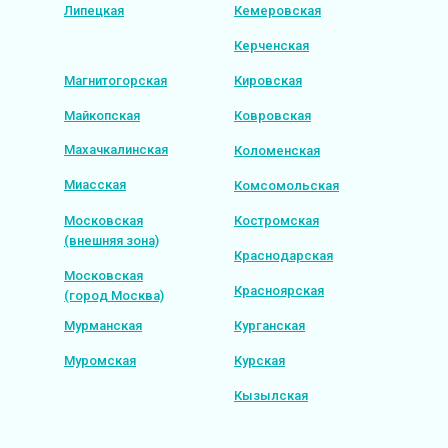
Липецкая
Кемеровская
Керченская
Магнитогорская
Кировская
Майкопская
Ковровская
Махачкалинская
Коломенская
Миасская
Комсомольская
Московская
Костромская
(внешняя зона)
Краснодарская
Московская
Красноярская
(город Москва)
Мурманская
Курганская
Муромская
Курская
Кызылская