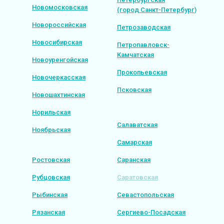
Новомосковская
(город Санкт-Петербург)
Новороссийская
Петрозаводская
Новосибирская
Петропавловск-
Камчатская
Новоуренгойская
Прокопьевская
Новочеркасская
Псковская
Новошахтинская
Норильская
Салаватская
Ноябрьская
Самарская
Ростовская
Саранская
Рубцовская
Саратовская
Рыбинская
Севастопольская
Рязанская
Сергиево-Посадская