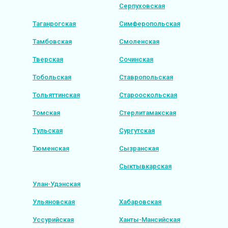
Серпуховская
Таганрогская
Симферопольская
Тамбовская
Смоленская
Тверская
Сочинская
Тобольская
Ставропольская
Тольяттинская
Старооскольская
Томская
Стерлитамакская
Тульская
Сургутская
Тюменская
Сызранская
Сыктывкарская
Улан-Удэнская
Ульяновская
Хабаровская
Уссурийская
Ханты-Мансийская