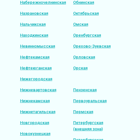
Набережночелнинская
Обнинская
Назрановская
Октябрьская
Нальчикская
Омская
Находкинская
Оренбургская
Невинномысская
Орехово-Зуевская
Нефтекамская
Орловская
Нефтеюганская
Орская
Нижегородская
Нижневартовская
Пензенская
Нижнекамская
Первоуральская
Нижнетагильская
Пермская
Новгородская
Петербургская
(внешняя зона)
Новокузнецкая
Петербургская