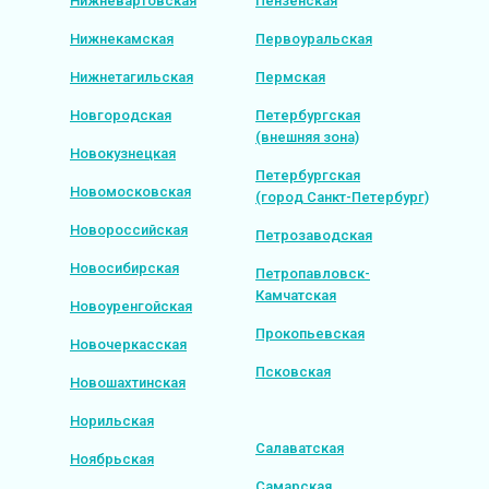
Нижневартовская
Пензенская
Нижнекамская
Первоуральская
Нижнетагильская
Пермская
Новгородская
Петербургская
(внешняя зона)
Новокузнецкая
Петербургская
Новомосковская
(город Санкт-Петербург)
Новороссийская
Петрозаводская
Новосибирская
Петропавловск-
Камчатская
Новоуренгойская
Прокопьевская
Новочеркасская
Псковская
Новошахтинская
Норильская
Салаватская
Ноябрьская
Самарская