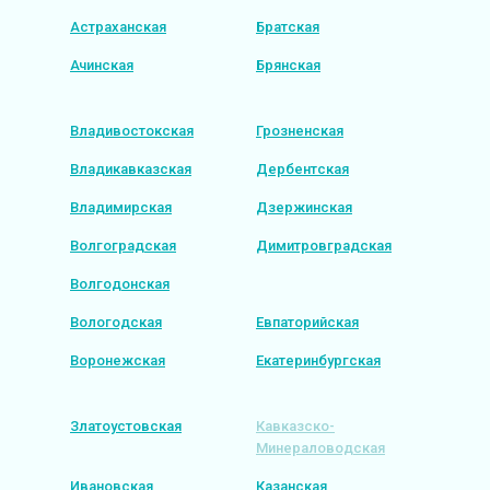
Астраханская
Братская
Ачинская
Брянская
Владивостокская
Грозненская
Владикавказская
Дербентская
Владимирская
Дзержинская
Волгоградская
Димитровградская
Волгодонская
Вологодская
Евпаторийская
Воронежская
Екатеринбургская
Златоустовская
Кавказско-
Минераловодская
Ивановская
Казанская