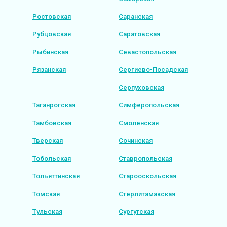
Ростовская
Саранская
Рубцовская
Саратовская
Рыбинская
Севастопольская
Рязанская
Сергиево-Посадская
Серпуховская
Таганрогская
Симферопольская
Тамбовская
Смоленская
Тверская
Сочинская
Тобольская
Ставропольская
Тольяттинская
Старооскольская
Томская
Стерлитамакская
Тульская
Сургутская