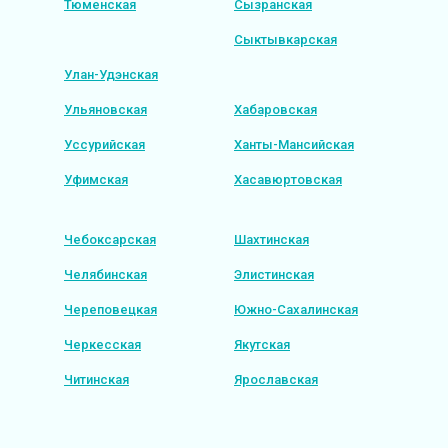
Тюменская
Сызранская
Сыктывкарская
Улан-Удэнская
Ульяновская
Хабаровская
Уссурийская
Ханты-Мансийская
Уфимская
Хасавюртовская
Чебоксарская
Шахтинская
Челябинская
Элистинская
Череповецкая
Южно-Сахалинская
Черкесская
Якутская
Читинская
Ярославская