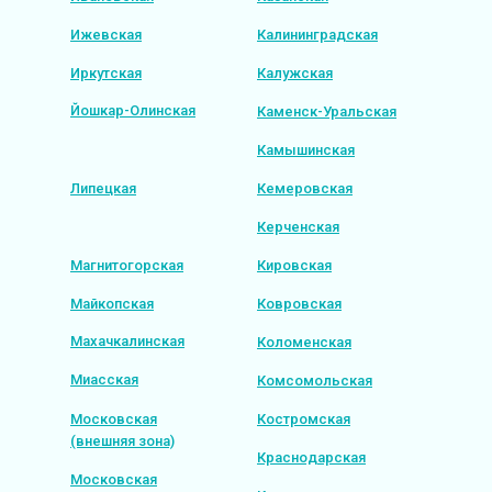
Ижевская
Калининградская
Иркутская
Калужская
Йошкар-Олинская
Каменск-Уральская
Камышинская
Липецкая
Кемеровская
Керченская
Магнитогорская
Кировская
Майкопская
Ковровская
Махачкалинская
Коломенская
Миасская
Комсомольская
Московская
Костромская
(внешняя зона)
Краснодарская
Московская