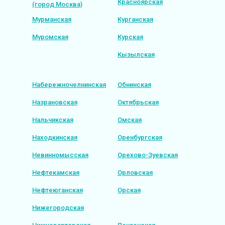
Красноярская
(город Москва)
Мурманская
Курганская
Муромская
Курская
Кызылская
Набережночелнинская
Обнинская
Назрановская
Октябрьская
Нальчикская
Омская
Находкинская
Оренбургская
Невинномысская
Орехово-Зуевская
Нефтекамская
Орловская
Нефтеюганская
Орская
Нижегородская