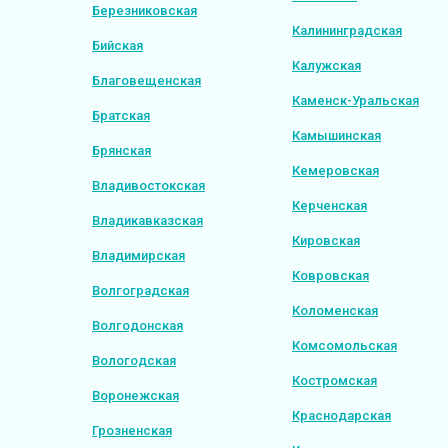
Березниковская
Калининградская
Бийская
Калужская
Благовещенская
Каменск-Уральская
Братская
Камышинская
Брянская
Кемеровская
Владивостокская
Керченская
Владикавказская
Кировская
Владимирская
Ковровская
Волгоградская
Коломенская
Волгодонская
Комсомольская
Вологодская
Костромская
Воронежская
Краснодарская
Грозненская