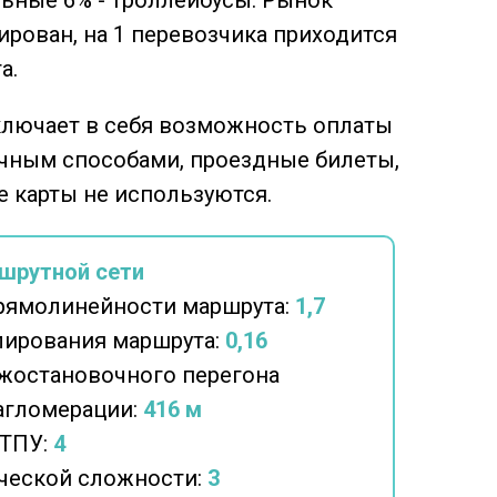
льные 6% - троллейбусы. Рынок
рован, на 1 перевозчика приходится
а.
ключает в себя возможность оплаты
чным способами, проездные билеты,
 карты не используются.
шрутной сети
рямолинейности маршрута:
1,7
ирования маршрута:
0,16
жостановочного перегона
агломерации:
416
м
 ТПУ:
4
ческой сложности:
3