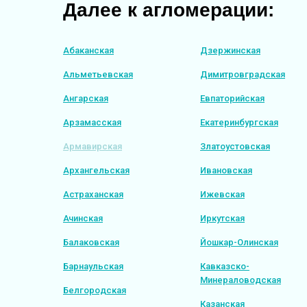
Далее к агломерации:
Абаканская
Дзержинская
Альметьевская
Димитровградская
Ангарская
Евпаторийская
Арзамасская
Екатеринбургская
Армавирская
Златоустовская
Архангельская
Ивановская
Астраханская
Ижевская
Ачинская
Иркутская
Балаковская
Йошкар-Олинская
Барнаульская
Кавказско-
Минераловодская
Белгородская
Казанская