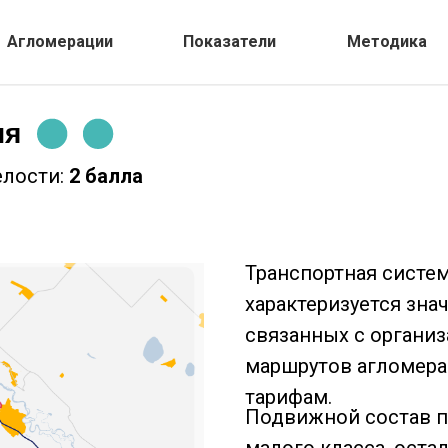
Агломерации
Показатели
Методика
ия
елости:
2 балла
Транспортная систе
характеризуется зн
связанных с организ
маршрутов агломера
тарифам.
Подвижной состав п