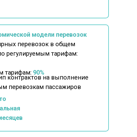
омической модели перевозок
ярных перевозок в общем
по регулируемым тарифам:
м тарифам:
90%
п контрактов на выполнение
ным перевозкам пассажиров
то
альная
месяцев