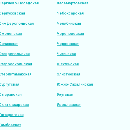
Сергиево-Посадская
Хасавюртовская
Серпуховская
Чебоксарская
Симферопольская
Челябинская
Смоленская
Череповецкая
Сочинская
Черкесская
Ставропольская
Читинская
Старооскольская
Шахтинская
Стерлитамакская
Элистинская
Сургутская
Южно-Сахалинская
Сызранская
Якутская
Сыктывкарская
Ярославская
Таганрогская
Тамбовская