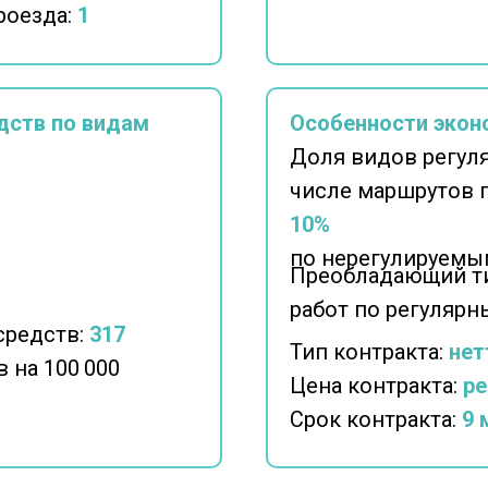
роезда:
1
дств по видам
Особенности экон
Доля видов регул
числе маршрутов 
10%
по нерегулируемы
Преобладающий ти
работ по регуляр
средств:
317
Тип контракта:
нет
 на 100 000
Цена контракта:
ре
Срок контракта:
9 