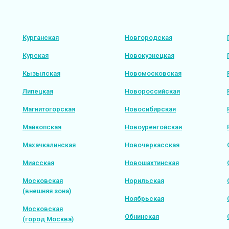
Курганская
Новгородская
Курская
Новокузнецкая
Кызылская
Новомосковская
Липецкая
Новороссийская
Магнитогорская
Новосибирская
Майкопская
Новоуренгойская
Махачкалинская
Новочеркасская
Миасская
Новошахтинская
Московская
Норильская
(внешняя зона)
Ноябрьская
Московская
Обнинская
(город Москва)