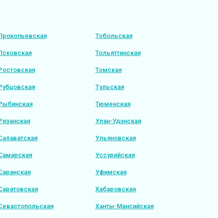
Прокопьевская
Тобольская
Псковская
Тольяттинская
Ростовская
Томская
Рубцовская
Тульская
Рыбинская
Тюменская
Рязанская
Улан-Удэнская
Салаватская
Ульяновская
Самарская
Уссурийская
Саранская
Уфимская
Саратовская
Хабаровская
Севастопольская
Ханты-Мансийская