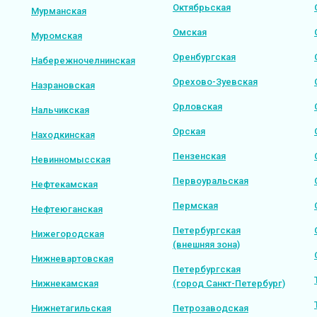
Октябрьская
Мурманская
Омская
Муромская
Оренбургская
Набережночелнинская
Орехово-Зуевская
Назрановская
Орловская
Нальчикская
Орская
Находкинская
Пензенская
Невинномысская
Первоуральская
Нефтекамская
Пермская
Нефтеюганская
Петербургская
Нижегородская
(внешняя зона)
Нижневартовская
Петербургская
Нижнекамская
(город Санкт-Петербург)
Нижнетагильская
Петрозаводская