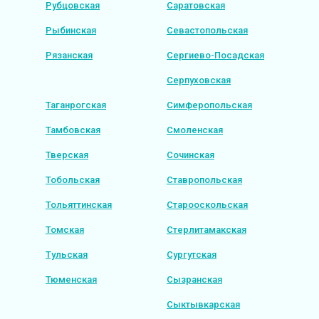
Рубцовская
Саратовская
Рыбинская
Севастопольская
Рязанская
Сергиево-Посадская
Серпуховская
Таганрогская
Симферопольская
Тамбовская
Смоленская
Тверская
Сочинская
Тобольская
Ставропольская
Тольяттинская
Старооскольская
Томская
Стерлитамакская
Тульская
Сургутская
Тюменская
Сызранская
Сыктывкарская