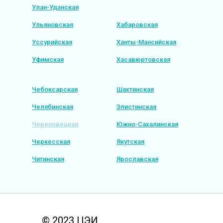
Улан-Удэнская
Ульяновская
Хабаровская
Уссурийская
Ханты-Мансийская
Уфимская
Хасавюртовская
Чебоксарская
Шахтинская
Челябинская
Элистинская
Череповецкая
Южно-Сахалинская
Черкесская
Якутская
Читинская
Ярославская
© 2023 ЦЭИ