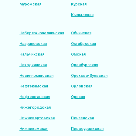
Муромская
Курская
Кызылская
Набережночелнинская
Обнинская
Назрановская
Октябрьская
Нальчикская
Омская
Находкинская
Оренбургская
Невинномысская
Орехово-Зуевская
Нефтекамская
Орловская
Нефтеюганская
Орская
Нижегородская
Нижневартовская
Пензенская
Нижнекамская
Первоуральская