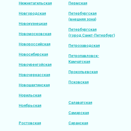
Нижнетагильская
Пермская
Новгородская
Петербургская
(внешняя зона)
Новокузнецкая
Петербургская
Новомосковская
(город Санкт-Петербург)
Новороссийская
Петрозаводская
Новосибирская
Петропавловск-
Камчатская
Новоуренгойская
Прокопьевская
Новочеркасская
Псковская
Новошахтинская
Норильская
Салаватская
Ноябрьская
Самарская
Ростовская
Саранская