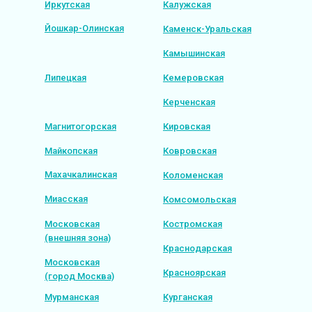
Иркутская
Калужская
Йошкар-Олинская
Каменск-Уральская
Камышинская
Липецкая
Кемеровская
Керченская
Магнитогорская
Кировская
Майкопская
Ковровская
Махачкалинская
Коломенская
Миасская
Комсомольская
Московская
Костромская
(внешняя зона)
Краснодарская
Московская
Красноярская
(город Москва)
Мурманская
Курганская