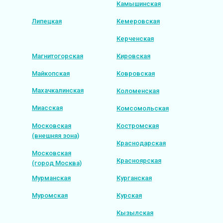
Камышинская
Липецкая
Кемеровская
Керченская
Магнитогорская
Кировская
Майкопская
Ковровская
Махачкалинская
Коломенская
Миасская
Комсомольская
Московская
Костромская
(внешняя зона)
Краснодарская
Московская
Красноярская
(город Москва)
Мурманская
Курганская
Муромская
Курская
Кызылская