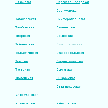
Рязанская
Сергиево-Посадская
Серпуховская
Таганрогская
Симферопольская
Тамбовская
Смоленская
Тверская
Сочинская
Тобольская
Ставропольская
Тольяттинская
Старооскольская
Томская
Стерлитамакская
Тульская
Сургутская
Тюменская
Сызранская
Сыктывкарская
Улан-Удэнская
Ульяновская
Хабаровская