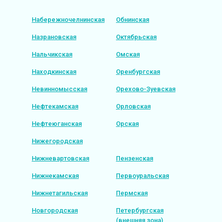
Набережночелнинская
Обнинская
Назрановская
Октябрьская
Нальчикская
Омская
Находкинская
Оренбургская
Невинномысская
Орехово-Зуевская
Нефтекамская
Орловская
Нефтеюганская
Орская
Нижегородская
Нижневартовская
Пензенская
Нижнекамская
Первоуральская
Нижнетагильская
Пермская
Новгородская
Петербургская
(внешняя зона)