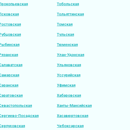
Прокопьевская
Тобольская
Псковская
Тольяттинская
Ростовская
Томская
Рубцовская
Тульская
Рыбинская
Тюменская
Рязанская
Улан-Удэнская
Салаватская
Ульяновская
Самарская
Уссурийская
Саранская
Уфимская
Саратовская
Хабаровская
Севастопольская
Ханты-Мансийская
Сергиево-Посадская
Хасавюртовская
Серпуховская
Чебоксарская