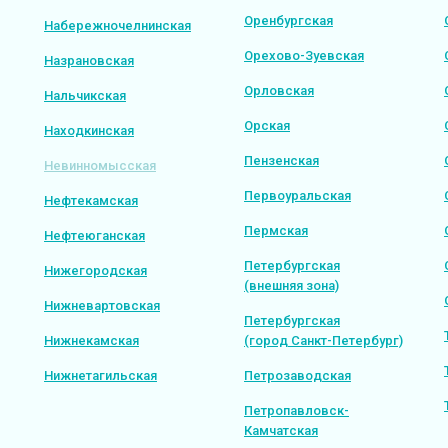
Оренбургская
Набережночелнинская
Орехово-Зуевская
Назрановская
Орловская
Нальчикская
Орская
Находкинская
Пензенская
Невинномысская
Первоуральская
Нефтекамская
Пермская
Нефтеюганская
Петербургская
Нижегородская
(внешняя зона)
Нижневартовская
Петербургская
Нижнекамская
(город Санкт-Петербург)
Нижнетагильская
Петрозаводская
Петропавловск-
Камчатская