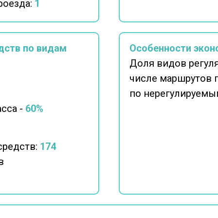
роезда:
1
дств по видам
Особенности экон
Доля видов регул
числе маршрутов 
по нерегулируемы
сса -
60%
средств:
174
в