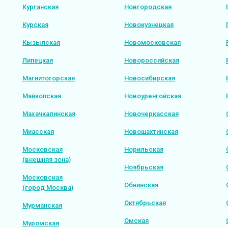
Курганская
Новгородская
Курская
Новокузнецкая
Кызылская
Новомосковская
Липецкая
Новороссийская
Магнитогорская
Новосибирская
Майкопская
Новоуренгойская
Махачкалинская
Новочеркасская
Миасская
Новошахтинская
Московская
Норильская
(внешняя зона)
Ноябрьская
Московская
Обнинская
(город Москва)
Октябрьская
Мурманская
Омская
Муромская