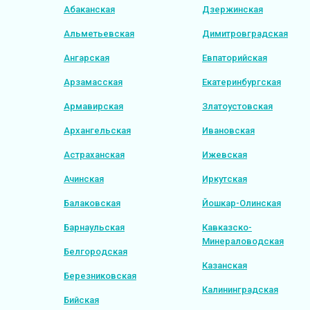
Абаканская
Дзержинская
Альметьевская
Димитровградская
Ангарская
Евпаторийская
Арзамасская
Екатеринбургская
Армавирская
Златоустовская
Архангельская
Ивановская
Астраханская
Ижевская
Ачинская
Иркутская
Балаковская
Йошкар-Олинская
Барнаульская
Кавказско-
Минераловодская
Белгородская
Казанская
Березниковская
Калининградская
Бийская