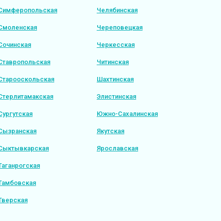
Симферопольская
Челябинская
Смоленская
Череповецкая
Сочинская
Черкесская
Ставропольская
Читинская
Старооскольская
Шахтинская
Стерлитамакская
Элистинская
Сургутская
Южно-Сахалинская
Сызранская
Якутская
Сыктывкарская
Ярославская
Таганрогская
Тамбовская
Тверская