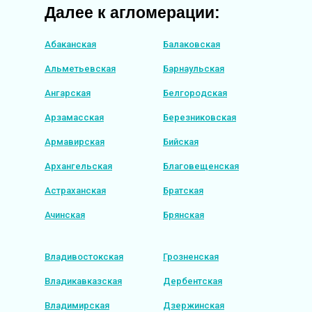
Далее к агломерации:
Абаканская
Балаковская
Альметьевская
Барнаульская
Ангарская
Белгородская
Арзамасская
Березниковская
Армавирская
Бийская
Архангельская
Благовещенская
Астраханская
Братская
Ачинская
Брянская
Владивостокская
Грозненская
Владикавказская
Дербентская
Владимирская
Дзержинская