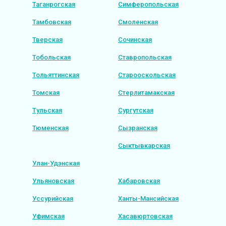
Таганрогская
Симферопольская
Тамбовская
Смоленская
Тверская
Сочинская
Тобольская
Ставропольская
Тольяттинская
Старооскольская
Томская
Стерлитамакская
Тульская
Сургутская
Тюменская
Сызранская
Сыктывкарская
Улан-Удэнская
Ульяновская
Хабаровская
Уссурийская
Ханты-Мансийская
Уфимская
Хасавюртовская