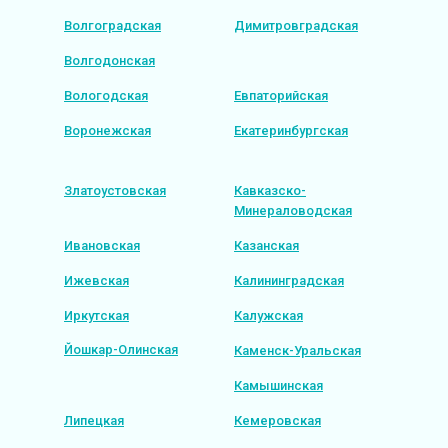
Волгоградская
Димитровградская
Волгодонская
Вологодская
Евпаторийская
Воронежская
Екатеринбургская
Златоустовская
Кавказско-
Минераловодская
Ивановская
Казанская
Ижевская
Калининградская
Иркутская
Калужская
Йошкар-Олинская
Каменск-Уральская
Камышинская
Липецкая
Кемеровская