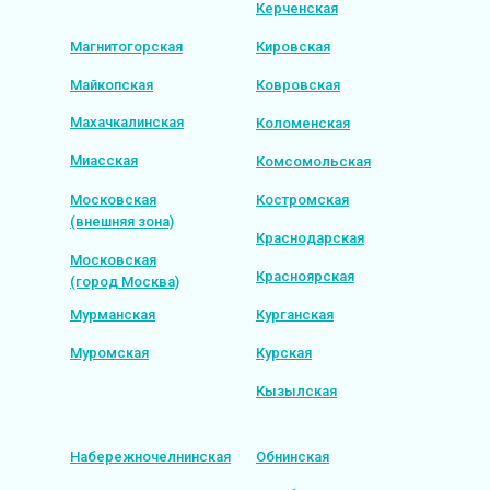
Керченская
Магнитогорская
Кировская
Майкопская
Ковровская
Махачкалинская
Коломенская
Миасская
Комсомольская
Московская
Костромская
(внешняя зона)
Краснодарская
Московская
Красноярская
(город Москва)
Мурманская
Курганская
Муромская
Курская
Кызылская
Набережночелнинская
Обнинская