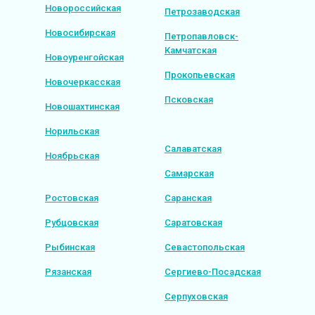
Новороссийская
Петрозаводская
Новосибирская
Петропавловск-
Камчатская
Новоуренгойская
Прокопьевская
Новочеркасская
Псковская
Новошахтинская
Норильская
Салаватская
Ноябрьская
Самарская
Ростовская
Саранская
Рубцовская
Саратовская
Рыбинская
Севастопольская
Рязанская
Сергиево-Посадская
Серпуховская