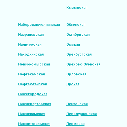
Кызылская
Набережночелнинская
Обнинская
Назрановская
Октябрьская
Нальчикская
Омская
Находкинская
Оренбургская
Невинномысская
Орехово-Зуевская
Нефтекамская
Орловская
Нефтеюганская
Орская
Нижегородская
Нижневартовская
Пензенская
Нижнекамская
Первоуральская
Нижнетагильская
Пермская