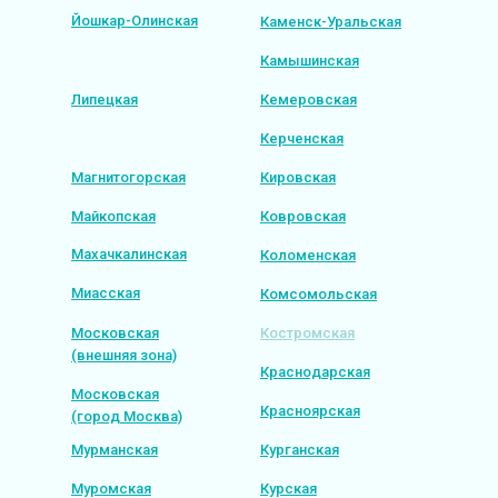
Йошкар-Олинская
Каменск-Уральская
Камышинская
Липецкая
Кемеровская
Керченская
Магнитогорская
Кировская
Майкопская
Ковровская
Махачкалинская
Коломенская
Миасская
Комсомольская
Московская
Костромская
(внешняя зона)
Краснодарская
Московская
Красноярская
(город Москва)
Мурманская
Курганская
Муромская
Курская