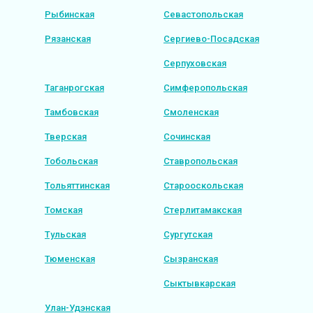
Рыбинская
Севастопольская
Рязанская
Сергиево-Посадская
Серпуховская
Таганрогская
Симферопольская
Тамбовская
Смоленская
Тверская
Сочинская
Тобольская
Ставропольская
Тольяттинская
Старооскольская
Томская
Стерлитамакская
Тульская
Сургутская
Тюменская
Сызранская
Сыктывкарская
Улан-Удэнская