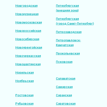
Новгородская
Петербургская
(внешняя зона)
Новокузнецкая
Петербургская
Новомосковская
(город Санкт-Петербург)
Новороссийская
Петрозаводская
Новосибирская
Петропавловск-
Камчатская
Новоуренгойская
Прокопьевская
Новочеркасская
Псковская
Новошахтинская
Норильская
Салаватская
Ноябрьская
Самарская
Ростовская
Саранская
Рубцовская
Саратовская