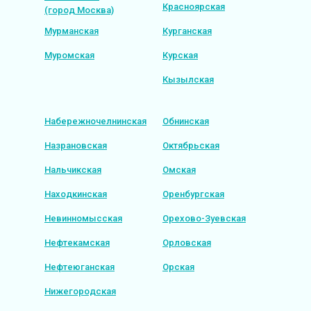
Красноярская
(город Москва)
Мурманская
Курганская
Муромская
Курская
Кызылская
Набережночелнинская
Обнинская
Назрановская
Октябрьская
Нальчикская
Омская
Находкинская
Оренбургская
Невинномысская
Орехово-Зуевская
Нефтекамская
Орловская
Нефтеюганская
Орская
Нижегородская