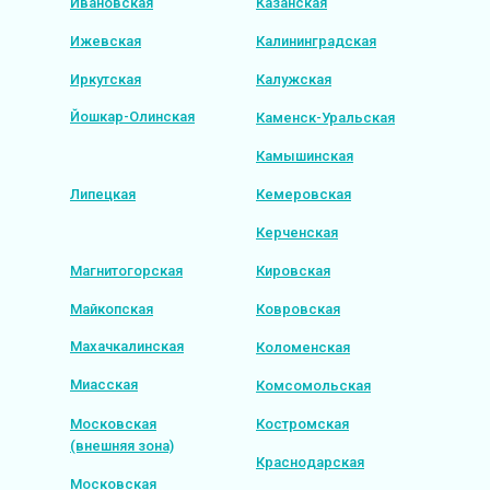
Ивановская
Казанская
Ижевская
Калининградская
Иркутская
Калужская
Йошкар-Олинская
Каменск-Уральская
Камышинская
Липецкая
Кемеровская
Керченская
Магнитогорская
Кировская
Майкопская
Ковровская
Махачкалинская
Коломенская
Миасская
Комсомольская
Московская
Костромская
(внешняя зона)
Краснодарская
Московская