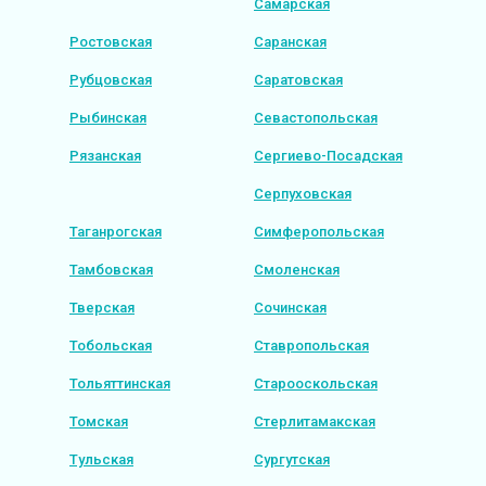
Самарская
Ростовская
Саранская
Рубцовская
Саратовская
Рыбинская
Севастопольская
Рязанская
Сергиево-Посадская
Серпуховская
Таганрогская
Симферопольская
Тамбовская
Смоленская
Тверская
Сочинская
Тобольская
Ставропольская
Тольяттинская
Старооскольская
Томская
Стерлитамакская
Тульская
Сургутская