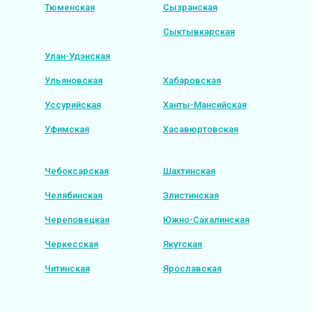
Тюменская
Сызранская
Сыктывкарская
Улан-Удэнская
Ульяновская
Хабаровская
Уссурийская
Ханты-Мансийская
Уфимская
Хасавюртовская
Чебоксарская
Шахтинская
Челябинская
Элистинская
Череповецкая
Южно-Сахалинская
Черкесская
Якутская
Читинская
Ярославская