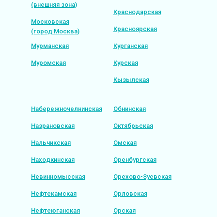
(внешняя зона)
Краснодарская
Московская
Красноярская
(город Москва)
Мурманская
Курганская
Муромская
Курская
Кызылская
Набережночелнинская
Обнинская
Назрановская
Октябрьская
Нальчикская
Омская
Находкинская
Оренбургская
Невинномысская
Орехово-Зуевская
Нефтекамская
Орловская
Нефтеюганская
Орская