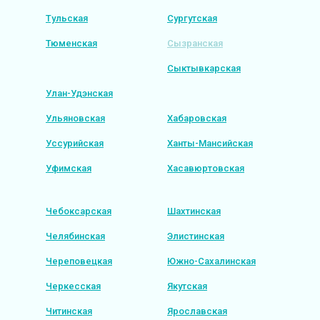
Тульская
Сургутская
Тюменская
Сызранская
Сыктывкарская
Улан-Удэнская
Ульяновская
Хабаровская
Уссурийская
Ханты-Мансийская
Уфимская
Хасавюртовская
Чебоксарская
Шахтинская
Челябинская
Элистинская
Череповецкая
Южно-Сахалинская
Черкесская
Якутская
Читинская
Ярославская