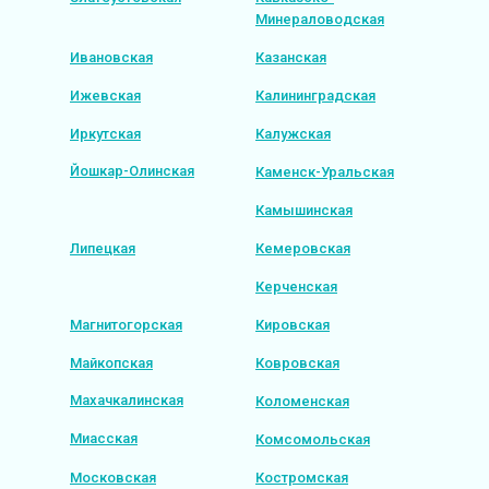
Минераловодская
Ивановская
Казанская
Ижевская
Калининградская
Иркутская
Калужская
Йошкар-Олинская
Каменск-Уральская
Камышинская
Липецкая
Кемеровская
Керченская
Магнитогорская
Кировская
Майкопская
Ковровская
Махачкалинская
Коломенская
Миасская
Комсомольская
Московская
Костромская