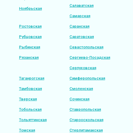
Салаватская
Ноябрьская
Самарская
Ростовская
Саранская
Рубцовская
Саратовская
Рыбинская
Севастопольская
Рязанская
Сергиево-Посадская
Серпуховская
Таганрогская
Симферопольская
Тамбовская
Смоленская
Тверская
Сочинская
Тобольская
Ставропольская
Тольяттинская
Старооскольская
Томская
Стерлитамакская