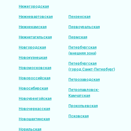
Нижегородская
Нижневартовская
Пензенская
Нижнекамская
Первоуральская
Нижнетагильская
Пермская
Новгородская
Петербургская
(внешняя зона)
Новокузнецкая
Петербургская
Новомосковская
(город Санкт-Петербург)
Новороссийская
Петрозаводская
Новосибирская
Петропавловск-
Камчатская
Новоуренгойская
Прокопьевская
Новочеркасская
Псковская
Новошахтинская
Норильская