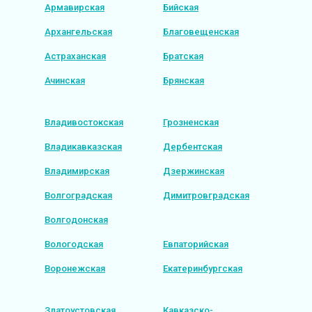
Армавирская
Бийская
Архангельская
Благовещенская
Астраханская
Братская
Ачинская
Брянская
Владивостокская
Грозненская
Владикавказская
Дербентская
Владимирская
Дзержинская
Волгоградская
Димитровградская
Волгодонская
Вологодская
Евпаторийская
Воронежская
Екатеринбургская
Златоустовская
Кавказско-