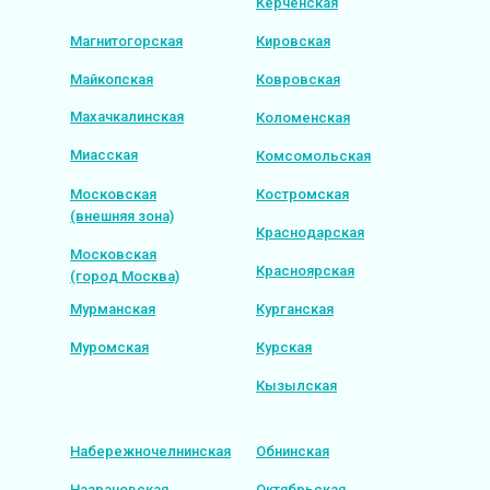
Керченская
Магнитогорская
Кировская
Майкопская
Ковровская
Махачкалинская
Коломенская
Миасская
Комсомольская
Московская
Костромская
(внешняя зона)
Краснодарская
Московская
Красноярская
(город Москва)
Мурманская
Курганская
Муромская
Курская
Кызылская
Набережночелнинская
Обнинская
Назрановская
Октябрьская