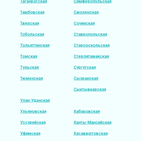
Таганрогская
Симферопольская
Тамбовская
Смоленская
Тверская
Сочинская
Тобольская
Ставропольская
Тольяттинская
Старооскольская
Томская
Стерлитамакская
Тульская
Сургутская
Тюменская
Сызранская
Сыктывкарская
Улан-Удэнская
Ульяновская
Хабаровская
Уссурийская
Ханты-Мансийская
Уфимская
Хасавюртовская