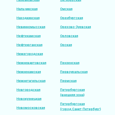
Нальчикская
Омская
Находкинская
Оренбургская
Невинномысская
Орехово-Зуевская
Нефтекамская
Орловская
Нефтеюганская
Орская
Нижегородская
Нижневартовская
Пензенская
Нижнекамская
Первоуральская
Нижнетагильская
Пермская
Новгородская
Петербургская
(внешняя зона)
Новокузнецкая
Петербургская
Новомосковская
(город Санкт-Петербург)