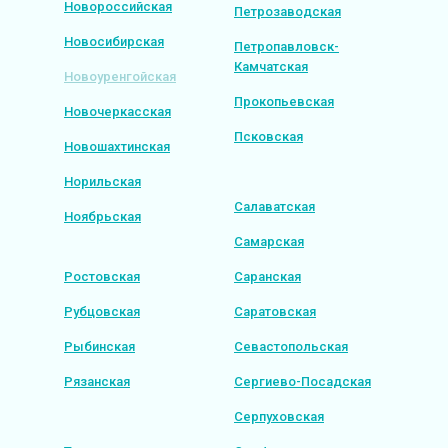
Новороссийская
Петрозаводская
Новосибирская
Петропавловск-
Камчатская
Новоуренгойская
Прокопьевская
Новочеркасская
Псковская
Новошахтинская
Норильская
Салаватская
Ноябрьская
Самарская
Ростовская
Саранская
Рубцовская
Саратовская
Рыбинская
Севастопольская
Рязанская
Сергиево-Посадская
Серпуховская