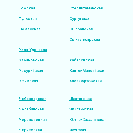
Томская
Стерлитамакская
Тульская
Сургутская
Тюменская
Сызранская
Сыктывкарская
Улан-Удэнская
Ульяновская
Хабаровская
Уссурийская
Ханты-Мансийская
Уфимская
Хасавюртовская
Чебоксарская
Шахтинская
Челябинская
Элистинская
Череповецкая
Южно-Сахалинская
Черкесская
Якутская