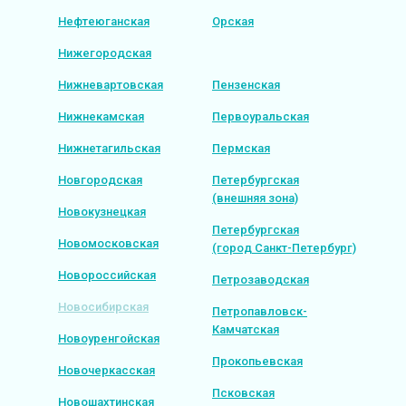
Нефтеюганская
Орская
Нижегородская
Нижневартовская
Пензенская
Нижнекамская
Первоуральская
Нижнетагильская
Пермская
Новгородская
Петербургская
(внешняя зона)
Новокузнецкая
Петербургская
Новомосковская
(город Санкт-Петербург)
Новороссийская
Петрозаводская
Новосибирская
Петропавловск-
Камчатская
Новоуренгойская
Прокопьевская
Новочеркасская
Псковская
Новошахтинская