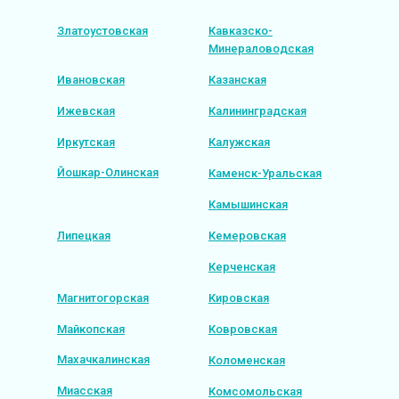
Златоустовская
Кавказско-
Минераловодская
Ивановская
Казанская
Ижевская
Калининградская
Иркутская
Калужская
Йошкар-Олинская
Каменск-Уральская
Камышинская
Липецкая
Кемеровская
Керченская
Магнитогорская
Кировская
Майкопская
Ковровская
Махачкалинская
Коломенская
Миасская
Комсомольская