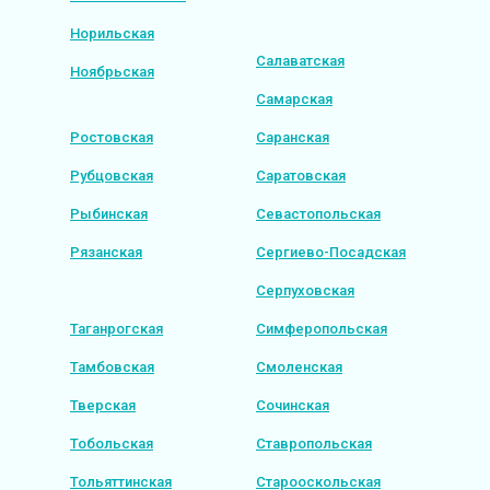
Норильская
Салаватская
Ноябрьская
Самарская
Ростовская
Саранская
Рубцовская
Саратовская
Рыбинская
Севастопольская
Рязанская
Сергиево-Посадская
Серпуховская
Таганрогская
Симферопольская
Тамбовская
Смоленская
Тверская
Сочинская
Тобольская
Ставропольская
Тольяттинская
Старооскольская