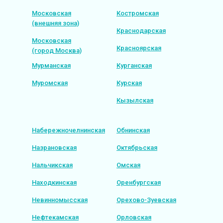
Московская
Костромская
(внешняя зона)
Краснодарская
Московская
Красноярская
(город Москва)
Мурманская
Курганская
Муромская
Курская
Кызылская
Набережночелнинская
Обнинская
Назрановская
Октябрьская
Нальчикская
Омская
Находкинская
Оренбургская
Невинномысская
Орехово-Зуевская
Нефтекамская
Орловская