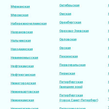
Октябрьская
Мурманская
Омская
Муромская
Оренбургская
Набережночелнинская
Орехово-Зуевская
Назрановская
Орловская
Нальчикская
Орская
Находкинская
Пензенская
Невинномысская
Первоуральская
Нефтекамская
Пермская
Нефтеюганская
Петербургская
Нижегородская
(внешняя зона)
Нижневартовская
Петербургская
Нижнекамская
(город Санкт-Петербург)
Нижнетагильская
Петрозаводская