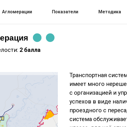
Агломерации
Показатели
Методика
мерация
елости:
2 балла
Транспортная систе
имеет много нереше
с организацией и уп
успехов в виде нали
проездного с перес
система обслуживае