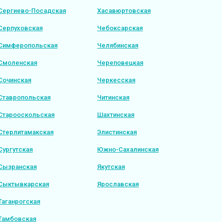
Сергиево-Посадская
Хасавюртовская
Серпуховская
Чебоксарская
Симферопольская
Челябинская
Смоленская
Череповецкая
Сочинская
Черкесская
Ставропольская
Читинская
Старооскольская
Шахтинская
Стерлитамакская
Элистинская
Сургутская
Южно-Сахалинская
Сызранская
Якутская
Сыктывкарская
Ярославская
Таганрогская
Тамбовская