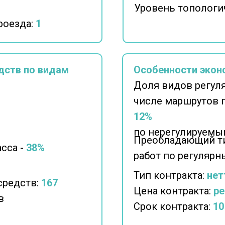
Уровень топологи
роезда:
1
дств по видам
Особенности экон
Доля видов регул
числе маршрутов 
12%
по нерегулируемы
Преобладающий ти
сса -
38%
работ по регуляр
Тип контракта:
нет
средств:
167
Цена контракта:
ре
в
Срок контракта:
10