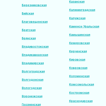
Казанская
Березниковская
Калининградская
Бийская
Калужская
Благовещенская
Каменск-Уральская
Братская
Камышинская
Брянская
Кемеровская
Владивостокская
Керченская
Владикавказская
Кировская
Владимирская
Ковровская
Волгоградская
Коломенская
Волгодонская
Комсомольская
Вологодская
Костромская
Воронежская
Краснодарская
Грозненская