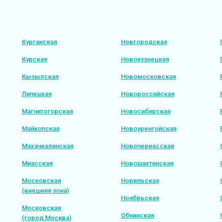
Курганская
Новгородская
Курская
Новокузнецкая
Кызылская
Новомосковская
Липецкая
Новороссийская
Магнитогорская
Новосибирская
Майкопская
Новоуренгойская
Махачкалинская
Новочеркасская
Миасская
Новошахтинская
Московская
Норильская
(внешняя зона)
Ноябрьская
Московская
Обнинская
(город Москва)