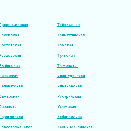
Прокопьевская
Тобольская
Псковская
Тольяттинская
Ростовская
Томская
Рубцовская
Тульская
Рыбинская
Тюменская
Рязанская
Улан-Удэнская
Салаватская
Ульяновская
Самарская
Уссурийская
Саранская
Уфимская
Саратовская
Хабаровская
Севастопольская
Ханты-Мансийская