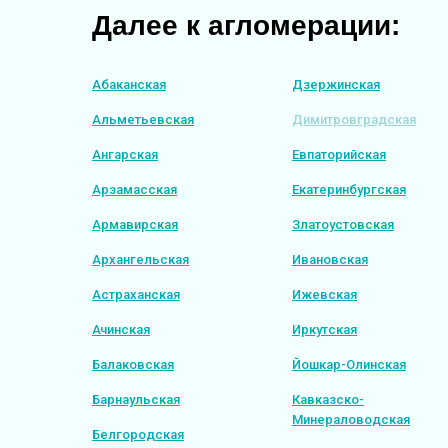
Далее к агломерации:
Абаканская
Дзержинская
Альметьевская
Димитровградская
Ангарская
Евпаторийская
Арзамасская
Екатеринбургская
Армавирская
Златоустовская
Архангельская
Ивановская
Астраханская
Ижевская
Ачинская
Иркутская
Балаковская
Йошкар-Олинская
Барнаульская
Кавказско-
Минераловодская
Белгородская