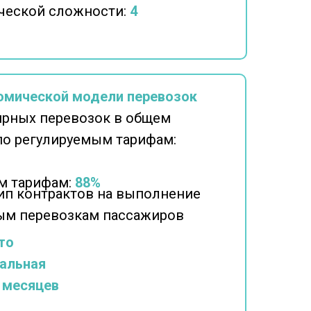
ческой сложности:
4
омической модели перевозок
ярных перевозок в общем
по регулируемым тарифам:
м тарифам:
88%
п контрактов на выполнение
ным перевозкам пассажиров
то
альная
 месяцев