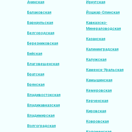
Ачинская
Иркутская
Балаковская
Йошкар-Олинская
Барнаульская
Кавказско-
Минераловодская
Белгородская
Казанская
Березниковская
Калининградская
Бийская
Калужская
Благовещенская
Каменск-Уральская
Братская
Камышинская
Брянская
Кемеровская
Владивостокская
Керченская
Владикавказская
Кировская
Владимирская
Ковровская
Волгоградская
Коломенская