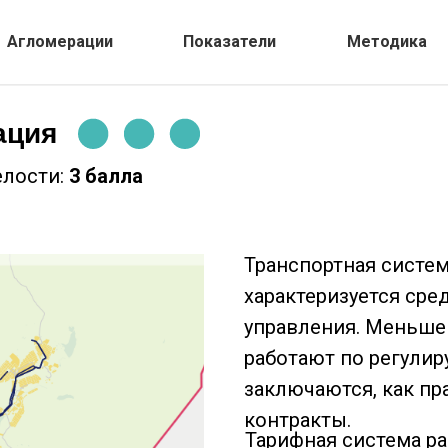
Агломерации
Показатели
Методика
ация
елости:
3 балла
Транспортная систе
характеризуется сре
управления. Меньше
работают по регули
заключаются, как пр
контракты.
Тарифная система ра