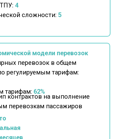
 ТПУ:
4
ческой сложности:
5
омической модели перевозок
ярных перевозок в общем
по регулируемым тарифам:
м тарифам:
62%
п контрактов на выполнение
ным перевозкам пассажиров
то
альная
месяцев