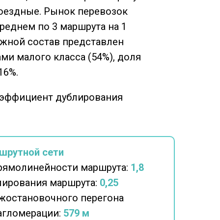
роездные. Рынок перевозок
реднем по 3 маршрута на 1
ижной состав представлен
ми малого класса (54%), доля
16%.
оэффициент дублирования
шрутной сети
рямолинейности маршрута:
1,8
ирования маршрута:
0,25
жостановочного перегона
 агломерации:
579 м