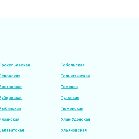
Прокопьевская
Тобольская
Псковская
Тольяттинская
Ростовская
Томская
Рубцовская
Тульская
Рыбинская
Тюменская
Рязанская
Улан-Удэнская
Салаватская
Ульяновская