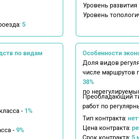
Уровень развития
Уровень топологи
роезда:
5
дств по видам
Особенности экон
Доля видов регул
числе маршрутов 
38%
по нерегулируемы
Преобладающий ти
работ по регуляр
класса -
1%
Тип контракта:
нет
Цена контракта:
ре
сса -
9%
Срок контракта:
5 