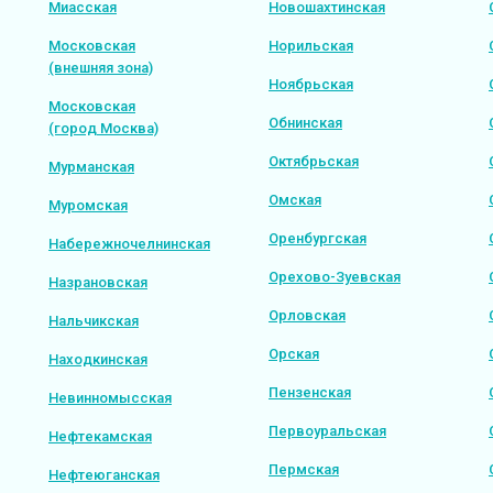
Миасская
Новошахтинская
Московская
Норильская
(внешняя зона)
Ноябрьская
Московская
Обнинская
(город Москва)
Октябрьская
Мурманская
Омская
Муромская
Оренбургская
Набережночелнинская
Орехово-Зуевская
Назрановская
Орловская
Нальчикская
Орская
Находкинская
Пензенская
Невинномысская
Первоуральская
Нефтекамская
Пермская
Нефтеюганская