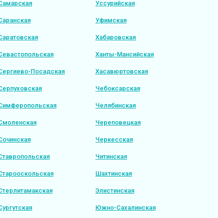
Самарская
Уссурийская
Саранская
Уфимская
Саратовская
Хабаровская
Севастопольская
Ханты-Мансийская
Сергиево-Посадская
Хасавюртовская
Серпуховская
Чебоксарская
Симферопольская
Челябинская
Смоленская
Череповецкая
Сочинская
Черкесская
Ставропольская
Читинская
Старооскольская
Шахтинская
Стерлитамакская
Элистинская
Сургутская
Южно-Сахалинская