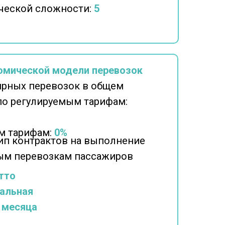
ческой сложности:
5
омической модели перевозок
ярных перевозок в общем
по регулируемым тарифам:
м тарифам:
0%
п контрактов на выполнение
ным перевозкам пассажиров
тто
альная
 месяца