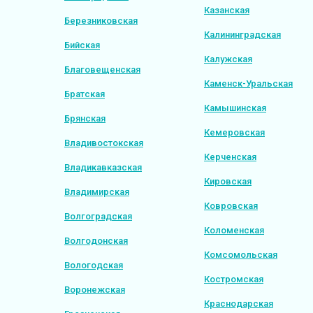
Казанская
Березниковская
Калининградская
Бийская
Калужская
Благовещенская
Каменск-Уральская
Братская
Камышинская
Брянская
Кемеровская
Владивостокская
Керченская
Владикавказская
Кировская
Владимирская
Ковровская
Волгоградская
Коломенская
Волгодонская
Комсомольская
Вологодская
Костромская
Воронежская
Краснодарская