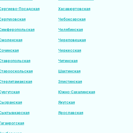
Сергиево-Посадская
Хасавюртовская
Серпуховская
Чебоксарская
Симферопольская
Челябинская
Смоленская
Череповецкая
Сочинская
Черкесская
Ставропольская
Читинская
Старооскольская
Шахтинская
Стерлитамакская
Элистинская
Сургутская
Южно-Сахалинская
Сызранская
Якутская
Сыктывкарская
Ярославская
Таганрогская