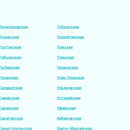
Прокопьевская
Тобольская
Псковская
Тольяттинская
Ростовская
Томская
Рубцовская
Тульская
Рыбинская
Тюменская
Рязанская
Улан-Удэнская
Салаватская
Ульяновская
Самарская
Уссурийская
Саранская
Уфимская
Саратовская
Хабаровская
Севастопольская
Ханты-Мансийская