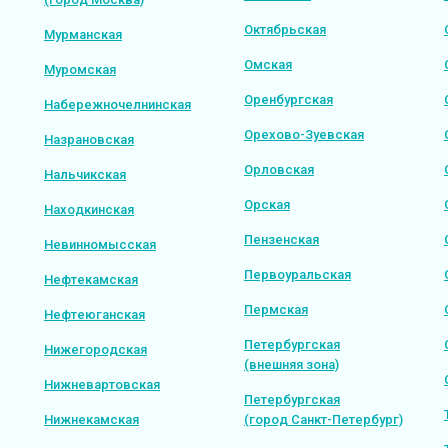
Октябрьская
Мурманская
Омская
Муромская
Оренбургская
Набережночелнинская
Орехово-Зуевская
Назрановская
Орловская
Нальчикская
Орская
Находкинская
Пензенская
Невинномысская
Первоуральская
Нефтекамская
Пермская
Нефтеюганская
Петербургская
Нижегородская
(внешняя зона)
Нижневартовская
Петербургская
Нижнекамская
(город Санкт-Петербург)