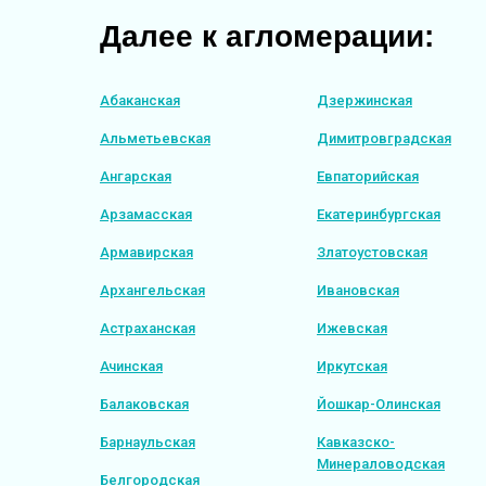
Далее к агломерации:
Абаканская
Дзержинская
Альметьевская
Димитровградская
Ангарская
Евпаторийская
Арзамасская
Екатеринбургская
Армавирская
Златоустовская
Архангельская
Ивановская
Астраханская
Ижевская
Ачинская
Иркутская
Балаковская
Йошкар-Олинская
Барнаульская
Кавказско-
Минераловодская
Белгородская