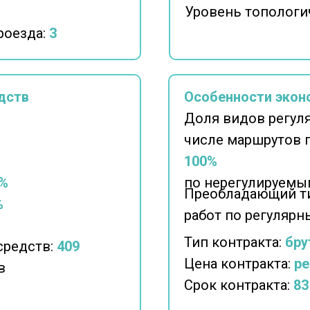
Уровень топологи
роезда:
3
дств
Особенности экон
Доля видов регул
числе маршрутов 
100%
%
по нерегулируемы
Преобладающий ти
%
работ по регуляр
Тип контракта:
бру
средств:
409
Цена контракта:
ре
в
Срок контракта:
83