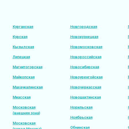
Курганская
Новгородская
Курская
Новокузнецкая
Кызылская
Новомосковская
Липецкая
Новороссийская
Магнитогорская
Новосибирская
Майкопская
Новоуренгойская
Махачкалинская
Новочеркасская
Миасская
Новошахтинская
Московская
Норильская
(внешняя зона)
Ноябрьская
Московская
Обнинская
(город Москва)