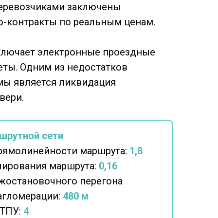
еревозчиками заключены
о-контракты по реальным ценам.
ключает электронные проездные
еты. Одним из недостатков
мы является ликвидация
вери.
шрутной сети
рямолинейности маршрута:
1,8
ирования маршрута:
0,16
жостановочного перегона
 агломерации:
480
м
 ТПУ:
4